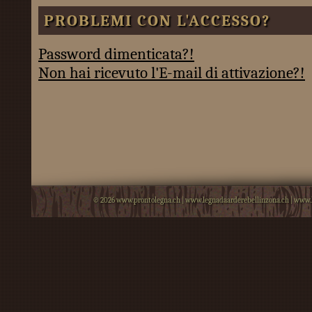
PROBLEMI CON L'ACCESSO?
Password dimenticata?!
Non hai ricevuto l'E-mail di attivazione?!
© 2026
www.prontolegna.ch
|
www.legnadaarderebellinzona.ch
|
www.l