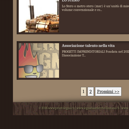
LO STERO
Lo Stero o metro stero (msr) è un'unità di mis
volume convenzionale e co...
Associazione talento nella vita
PROGETTI IMPRENDITORIALI Fondata nel 2011
l’Associazione T...
1
2
Prossimi >>
© 2026
www.prontolegna.ch
|
www.legnadaarderebellinzona.ch
|
www.l